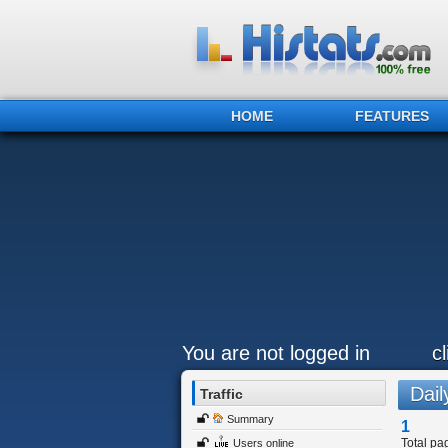
HOME
FEATURES
You are not logged in
c
Daily
Traffic
Summary
1
Total pa
Users online