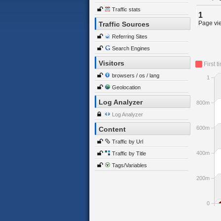
Traffic stats
1
Page vie
Traffic Sources
Referring Sites
Search Engines
Visitors
First t
browsers / os / lang
1
Geolocation
Log Analyzer
800m
Log Analyzer
600m
Content
Traffic by Url
400m
Traffic by Title
Tags/Variables
200m
0