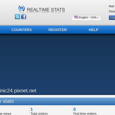
Mail:
Pass
English - USA
COUNTERS
REGISTER
HELP
linic24.pixnet.net
 stats
1
0
ge views
Total visitors
First time visitors