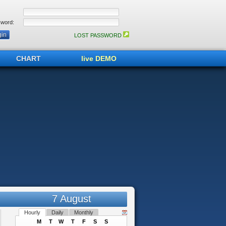
word:
LOST PASSWORD
CHART
live DEMO
7 August
Hourly
Daily
Monthly
M
T
W
T
F
S
S