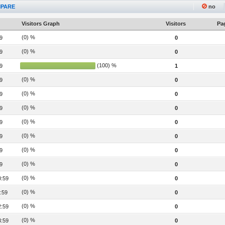
PARE
no
Visitors Graph
Visitors
Pag
(0) %
9
0
(0) %
9
0
(100) %
9
1
(0) %
9
0
(0) %
9
0
(0) %
9
0
(0) %
9
0
(0) %
9
0
(0) %
9
0
(0) %
9
0
(0) %
0:59
0
(0) %
:59
0
(0) %
2:59
0
(0) %
3:59
0