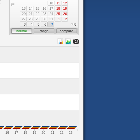
10
11
12
jul
13
14
15
16
17
18
19
20
21
22
23
24
25
26
27
28
29
30
31
1
2
aug
3
4
5
6
7
normal
range
compare
16
17
18
19
20
21
22
23