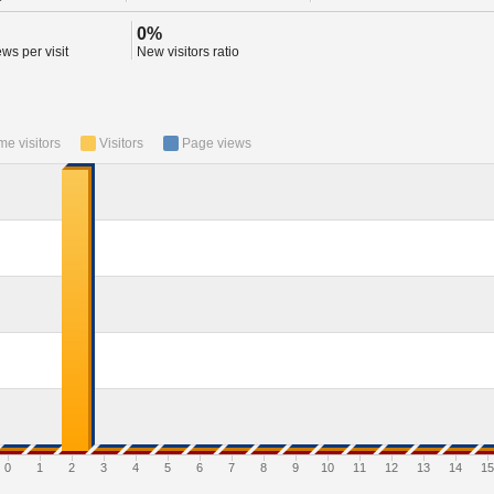
0%
ws per visit
New visitors ratio
ime visitors
Visitors
Page views
0
1
2
3
4
5
6
7
8
9
10
11
12
13
14
15