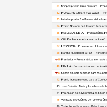
31
Snipped prueba Grok miniatura – Prens
32
Prueba 3 de Grok, el más bacán – Pren
33
isabelita prueba 2 – Prensamérica Inte
34
Premio Nacional de Literatura tiene ar
35
HABLEMOS DE I.A. – Prensamérica Int
36
CHILE – Prensamérica Internacional©
37
ECONOMÍA – Prensamérica Internacio
38
Marcha Mundial por la Paz – Prensamér
39
Premiados – Prensamérica Internacion
40
FAMILIA – Prensamérica Internacional
41
Conaie anuncia acciones para recupera
42
Premio latinoamericano para la 'Confe
43
José Celestino Mutis y los albores de 
44
Percepción de la Naturaleza de Chiloé 
45
Verifica tu dirección de correo electróni
46
Todas las publicaciones - Bajar libros 