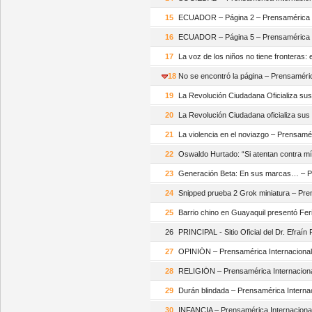
15
ECUADOR – Página 2 – Prensamérica I
16
ECUADOR – Página 5 – Prensamérica I
17
La voz de los niños no tiene fronteras: 
18
No se encontró la página – Prensaméri
19
La Revolución Ciudadana Oficializa su
20
La Revolución Ciudadana oficializa sus
21
La violencia en el noviazgo – Prensamé
22
Oswaldo Hurtado: “Si atentan contra m
23
Generación Beta: En sus marcas… – P
24
Snipped prueba 2 Grok miniatura – Pre
25
Barrio chino en Guayaquil presentó Fer
26
PRINCIPAL - Sitio Oficial del Dr. Efraín
27
OPINIÓN – Prensamérica Internaciona
28
RELIGIÓN – Prensamérica Internacion
29
Durán blindada – Prensamérica Interna
30
INFANCIA – Prensamérica Internaciona