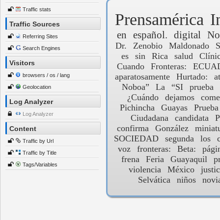
Traffic stats
Prensamérica
I
Traffic Sources
en
español.
digital
No
Referring Sites
Dr.
Zenobio
Maldonado
S
Search Engines
es
sin
Rica
salud
Clíni
Visitors
Cuando
Fronteras:
ECUA
aparatosamente
Hurtado:
a
browsers / os / lang
Noboa”
La
“SI
prueba
Geolocation
¿Cuándo
dejamos
come
Log Analyzer
Pichincha
Guayas
Prueba
Log Analyzer
Ciudadana
candidata
P
confirma
González
miniat
Content
SOCIEDAD
segunda
los
Traffic by Url
voz
fronteras:
Beta:
pági
Traffic by Title
frena
Feria
Guayaquil
p
Tags/Variables
violencia
México
justic
Selvática
niños
novi