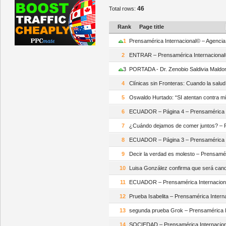
46
Total rows:
Rank
Page title
1
Prensamérica Internacional© – Agencia d
2
ENTRAR – Prensamérica Internaciona
3
PORTADA - Dr. Zenobio Saldivia Maldo
4
Clínicas sin Fronteras: Cuando la salu
5
Oswaldo Hurtado: “SI atentan contra m
6
ECUADOR – Página 4 – Prensamérica I
7
¿Cuándo dejamos de comer juntos? – P
8
ECUADOR – Página 3 – Prensamérica I
9
Decir la verdad es molesto – Prensamé
10
Luisa González confirma que será cand
11
ECUADOR – Prensamérica Internacion
12
Prueba Isabelita – Prensamérica Intern
13
segunda prueba Grok – Prensamérica I
14
SOCIEDAD – Prensamérica Internacio