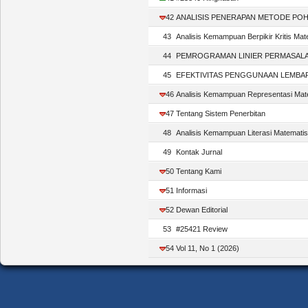
42
ANALISIS PENERAPAN METODE POHON 
43
Analisis Kemampuan Berpikir Kritis Mat
44
PEMROGRAMAN LINIER PERMASALAHAN
45
EFEKTIVITAS PENGGUNAAN LEMBAR K
46
Analisis Kemampuan Representasi Matem
47
Tentang Sistem Penerbitan
48
Analisis Kemampuan Literasi Matematis 
49
Kontak Jurnal
50
Tentang Kami
51
Informasi
52
Dewan Editorial
53
#25421 Review
54
Vol 11, No 1 (2026)