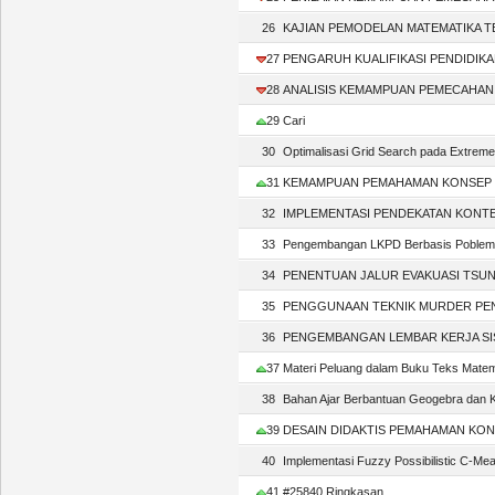
26
KAJIAN PEMODELAN MATEMATIKA TERH
27
PENGARUH KUALIFIKASI PENDIDIKA
28
ANALISIS KEMAMPUAN PEMECAHAN MAS
29
Cari
30
Optimalisasi Grid Search pada Extrem
31
KEMAMPUAN PEMAHAMAN KONSEP MAT
32
IMPLEMENTASI PENDEKATAN KONTEKS
33
Pengembangan LKPD Berbasis Poblem B
34
PENENTUAN JALUR EVAKUASI TSUNAM
35
PENGGUNAAN TEKNIK MURDER PENDE
36
PENGEMBANGAN LEMBAR KERJA SISWA
37
Materi Peluang dalam Buku Teks Matemat
38
Bahan Ajar Berbantuan Geogebra dan 
39
DESAIN DIDAKTIS PEMAHAMAN KONSE
40
Implementasi Fuzzy Possibilistic C-Me
41
#25840 Ringkasan