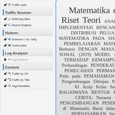
Traffic stats
Matematika
Traffic Sources
Riset
Teori
Referring Sites
ANAL
Search Engines
IMPLEMENTASI
RENCA
DISTRIBUSI
PELUA
Visitors
MATEMATIKA
PADA
SI
browsers / os / lang
PEMBELAJARAN
MAT
Geolocation
Berbasis
DENGAN
MASA
Log Analyzer
SOSIAL
(2019)
MODEL
TERHADAP
KEMAMP
Log Analyzer
Perbandingan
PENDEKAT
Content
PEMECAHAN
PERMA
Traffic by Url
Pada
pada
PEMAHAMAN
Traffic by Title
Pengembangan
Ditinjau
M
XI
Arsip
Kelas
Sa
Tags/Variables
BAGAIMANA
BENTUK
CERITA:
Nuraeni
PENGEMBANGAN
PESE
di
Matematis
Barat
dala
BERDASARKAN
Sir