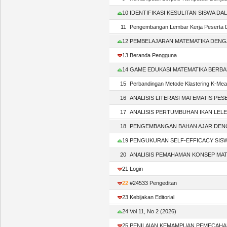
10
IDENTIFIKASI KESULITAN SISWA DALA
11
Pengembangan Lembar Kerja Peserta Di
12
PEMBELAJARAN MATEMATIKA DENGAN P
13
Beranda Pengguna
14
GAME EDUKASI MATEMATIKA BERBANT
15
Perbandingan Metode Klastering K-Mean
16
ANALISIS LITERASI MATEMATIS PESER
17
ANALISIS PERTUMBUHAN IKAN LELE D
18
PENGEMBANGAN BAHAN AJAR DENGAN 
19
PENGUKURAN SELF-EFFICACY SISWA D
20
ANALISIS PEMAHAMAN KONSEP MATE
21
Login
22
#24533 Pengeditan
23
Kebijakan Editorial
24
Vol 11, No 2 (2026)
25
PENILAIAN KEMAMPUAN PEMECAHAN MA