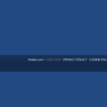
Histats.com
© 2005-2024 -
PRIVACY POLICY
-
COOKIE POL