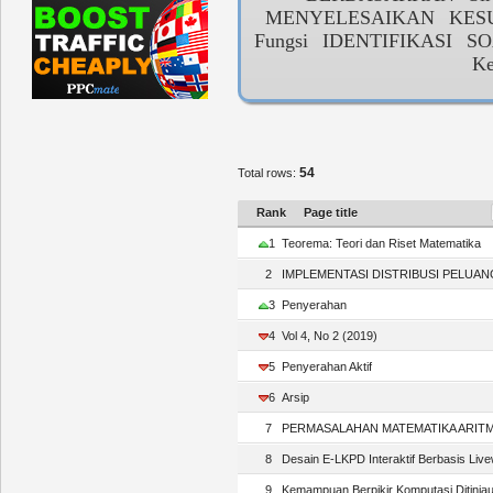
MENYELESAIKAN
KES
Fungsi
IDENTIFIKASI
SO
Ke
54
Total rows:
Rank
Page title
1
Teorema: Teori dan Riset Matematika
2
IMPLEMENTASI DISTRIBUSI PELUANG 
3
Penyerahan
4
Vol 4, No 2 (2019)
5
Penyerahan Aktif
6
Arsip
7
PERMASALAHAN MATEMATIKA ARITMAT
8
Desain E-LKPD Interaktif Berbasis Live
9
Kemampuan Berpikir Komputasi Ditinjau