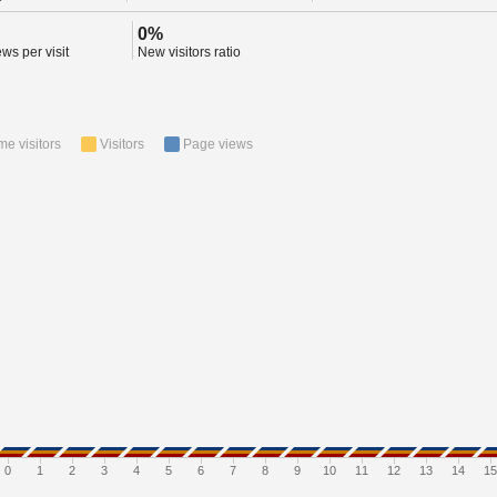
0%
ws per visit
New visitors ratio
ime visitors
Visitors
Page views
0
1
2
3
4
5
6
7
8
9
10
11
12
13
14
15