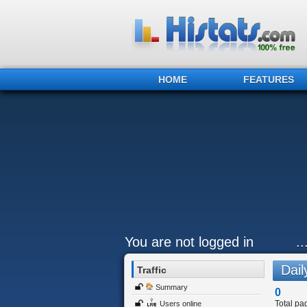
HOME
FEATURES
You are not logged in
.
Daily
Traffic
Summary
0
Total pa
Users online