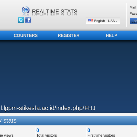
Mail:
Pass
English - USA
COUNTERS
REGISTER
HELP
..l.lppm-stikesfa.ac.id/index.php/FHJ
 stats
0
0
ge views
Total visitors
First time visitors