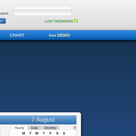
word:
LOST PASSWORD
CHART
live DEMO
7 August
Hourly
Daily
Monthly
M
T
W
T
F
S
S