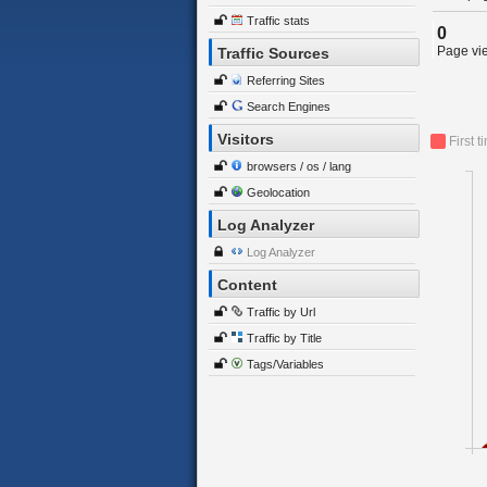
Traffic stats
0
Page vie
Traffic Sources
Referring Sites
Search Engines
Visitors
First t
browsers / os / lang
Geolocation
Log Analyzer
Log Analyzer
Content
Traffic by Url
Traffic by Title
Tags/Variables