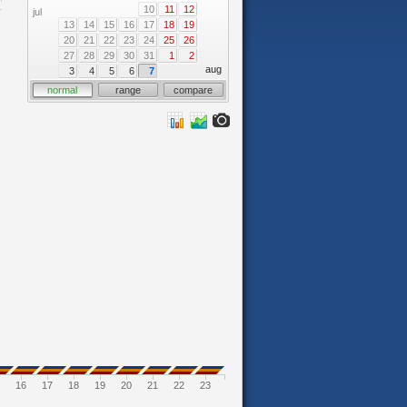
10
11
12
jul
13
14
15
16
17
18
19
20
21
22
23
24
25
26
27
28
29
30
31
1
2
aug
3
4
5
6
7
normal
range
compare
16
17
18
19
20
21
22
23