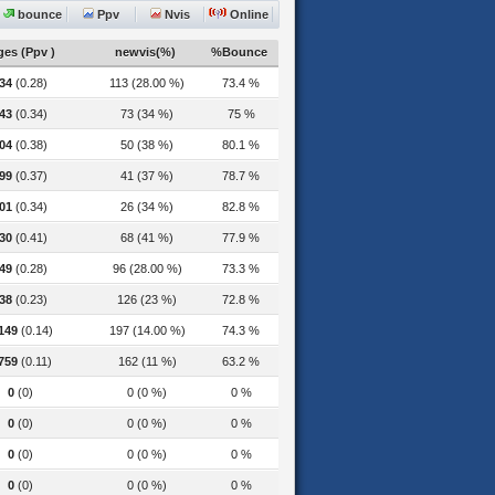
bounce
Ppv
Nvis
Online
es (Ppv )
newvis(%)
%Bounce
34
(0.28)
113 (28.00 %)
73.4 %
43
(0.34)
73 (34 %)
75 %
04
(0.38)
50 (38 %)
80.1 %
99
(0.37)
41 (37 %)
78.7 %
01
(0.34)
26 (34 %)
82.8 %
30
(0.41)
68 (41 %)
77.9 %
49
(0.28)
96 (28.00 %)
73.3 %
38
(0.23)
126 (23 %)
72.8 %
149
(0.14)
197 (14.00 %)
74.3 %
759
(0.11)
162 (11 %)
63.2 %
0
(0)
0 (0 %)
0 %
0
(0)
0 (0 %)
0 %
0
(0)
0 (0 %)
0 %
0
(0)
0 (0 %)
0 %