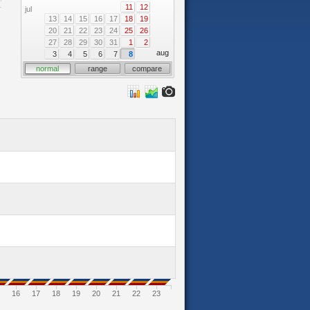
11
12
jul
13
14
15
16
17
18
19
20
21
22
23
24
25
26
27
28
29
30
31
1
2
aug
3
4
5
6
7
8
normal
range
compare
16
17
18
19
20
21
22
23