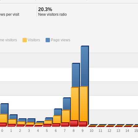
20.3%
ws per visit
New visitors ratio
ime visitors
Visitors
Page views
0
1
2
3
4
5
6
7
8
9
10
11
12
13
14
15