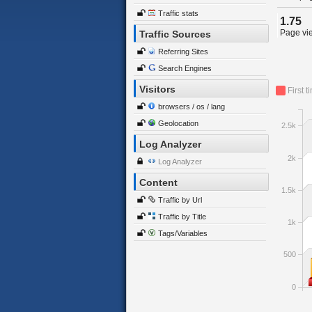
Traffic stats
1.75
Page vie
Traffic Sources
Referring Sites
Search Engines
Visitors
First t
browsers / os / lang
Geolocation
2.5k
Log Analyzer
2k
Log Analyzer
Content
1.5k
Traffic by Url
Traffic by Title
1k
Tags/Variables
500
0