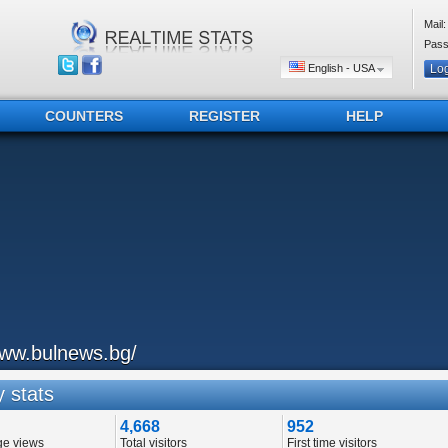
Mail:
Pass
English - USA
COUNTERS
REGISTER
HELP
ww.bulnews.bg/
 stats
4,668
952
ge views
Total visitors
First time visitors