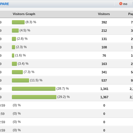
PARE
no
Visitors Graph
Visitors
Pag
(8.3) %
9
392
7
(4.5) %
9
212
3
(2.8) %
9
131
2
(2.3) %
9
108
1
(1.6) %
9
76
1
(3.4) %
9
163
2
(7.3) %
9
341
5
(11.5) %
9
537
9
(28.7) %
9
1,341
2,
(29.2) %
9
1,367
2,
(0) %
0:59
0
(0) %
:59
0
(0) %
2:59
0
(0) %
3:59
0