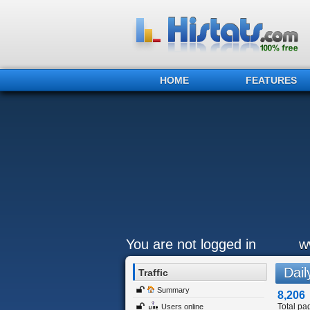
HOME
FEATURES
You are not logged in
w
Daily
Traffic
Summary
8,206
Total pa
Users online