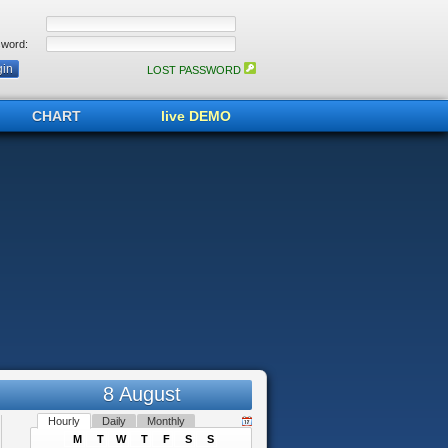
word:
LOST PASSWORD
CHART
live DEMO
8 August
Hourly
Daily
Monthly
M
T
W
T
F
S
S