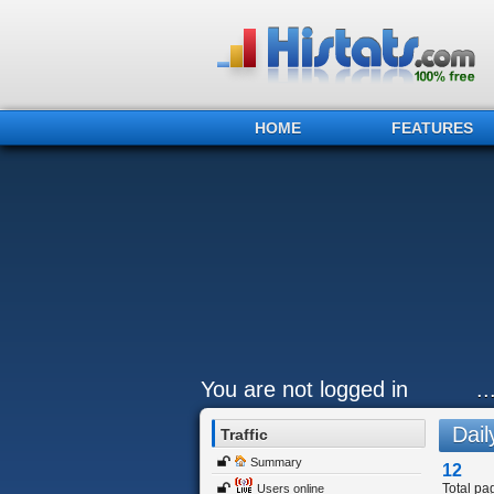
HOME
FEATURES
You are not logged in
..
Daily
Traffic
Summary
12
Total pa
Users online