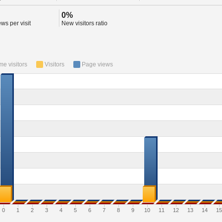
0%
ws per visit
New visitors ratio
ime visitors
Visitors
Page views
0
1
2
3
4
5
6
7
8
9
10
11
12
13
14
15