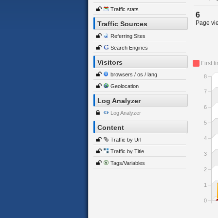
Traffic stats
6
Page vie
Traffic Sources
Referring Sites
Search Engines
Visitors
First t
browsers / os / lang
8
Geolocation
7
Log Analyzer
6
Log Analyzer
5
Content
4
Traffic by Url
Traffic by Title
3
Tags/Variables
2
1
0