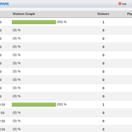
PARE
no
Visitors Graph
Visitors
Pag
(50) %
9
1
(0) %
9
0
(0) %
9
0
(0) %
9
0
(0) %
9
0
(0) %
9
0
(0) %
9
0
(0) %
9
0
(0) %
9
0
(0) %
9
0
(50) %
0:59
1
(0) %
:59
0
(0) %
2:59
0
(0) %
3:59
0