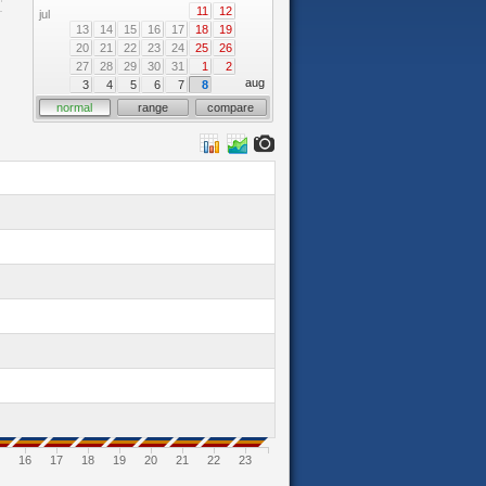
11
12
jul
13
14
15
16
17
18
19
20
21
22
23
24
25
26
27
28
29
30
31
1
2
aug
3
4
5
6
7
8
normal
range
compare
16
17
18
19
20
21
22
23