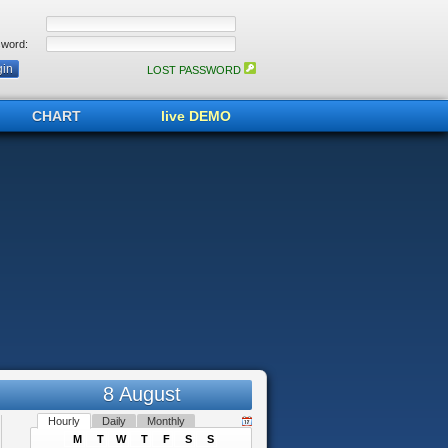
word:
LOST PASSWORD
CHART
live DEMO
8 August
Hourly
Daily
Monthly
M
T
W
T
F
S
S