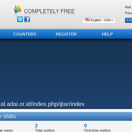
Mail:
Pass
English - USA
COUNTERS
REGISTER
HELP
.al.adai.or.id/index.php/ijtar/index
 stats
2
0
ge views
Total visitors
First time visitors