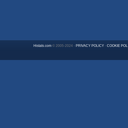
Histats.com
© 2005-2024 -
PRIVACY POLICY
-
COOKIE POL