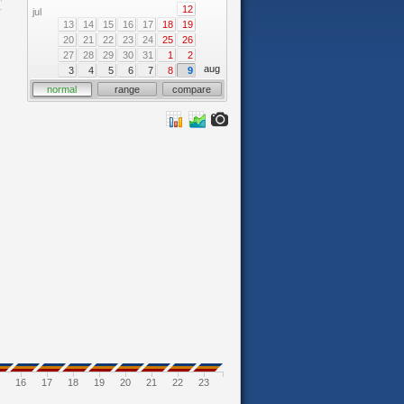
12
jul
13
14
15
16
17
18
19
20
21
22
23
24
25
26
27
28
29
30
31
1
2
aug
3
4
5
6
7
8
9
normal
range
compare
16
17
18
19
20
21
22
23