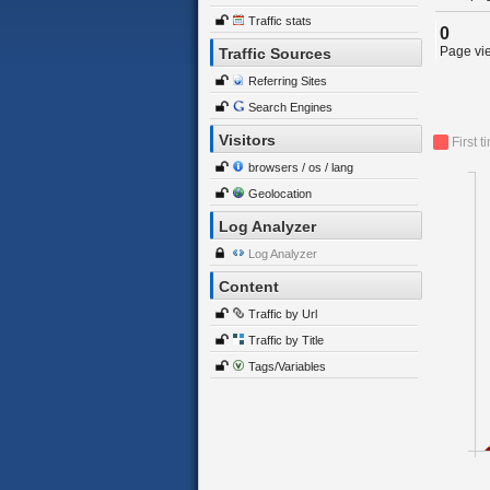
Traffic stats
0
Page vie
Traffic Sources
Referring Sites
Search Engines
Visitors
First t
browsers / os / lang
Geolocation
Log Analyzer
Log Analyzer
Content
Traffic by Url
Traffic by Title
Tags/Variables