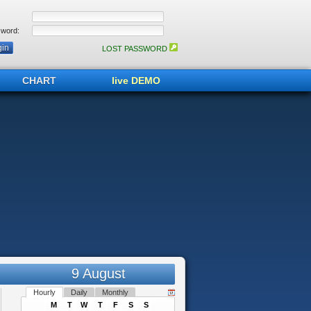
word:
LOST PASSWORD
CHART
live DEMO
9 August
Hourly
Daily
Monthly
M
T
W
T
F
S
S