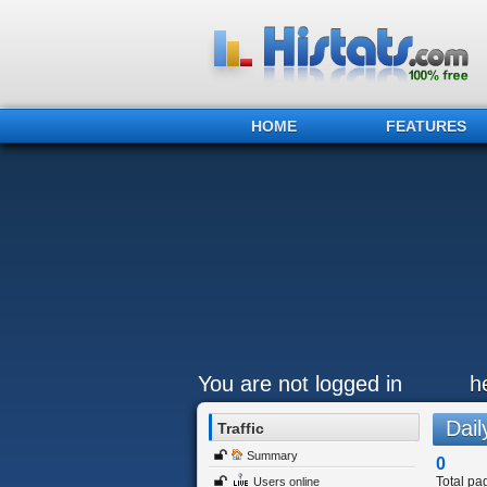
HOME
FEATURES
You are not logged in
h
Daily
Traffic
Summary
0
Total pa
Users online