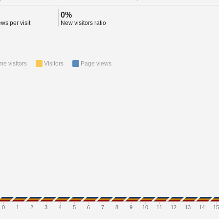
0%
ws per visit
New visitors ratio
ime visitors
Visitors
Page views
0
1
2
3
4
5
6
7
8
9
10
11
12
13
14
15