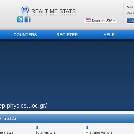
Mail:
Pass
English - USA
COUNTERS
REGISTER
HELP
ep.physics.uoc.gr/
 stats
0
0
ge views
Total visitors
First time visitors