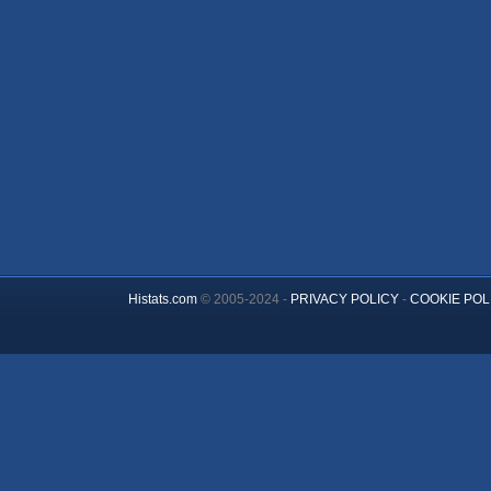
Histats.com
© 2005-2024 -
PRIVACY POLICY
-
COOKIE POL