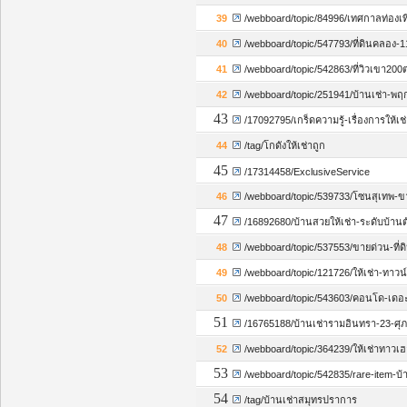
39
/webboard/topic/84996/เทศกาลท่องเ
40
/webboard/topic/547793/ที่ดินคลอง-
41
/webboard/topic/542863/ที่วิวเขา2
42
/webboard/topic/251941/บ้านเช่า-พ
43
/17092795/เกร็ดความรู้-เรื่องการให้เช่
44
/tag/โกดังให้เช่าถูก
45
/17314458/ExclusiveService
46
/webboard/topic/539733/โซนสุเทพ-ข
47
/16892680/บ้านสวยให้เช่า-ระดับบ้า
48
/webboard/topic/537553/ขายด่วน-ที่
49
/webboard/topic/121726/ให้เช่า-ทาวน
50
/webboard/topic/543603/คอนโด-เดอ
51
/16765188/บ้านเช่ารามอินทรา-23-ศุภ
52
/webboard/topic/364239/ให้เช่าทาวเฮ
53
/webboard/topic/542835/rare-item-บ้า
54
/tag/บ้านเช่าสมุทรปราการ