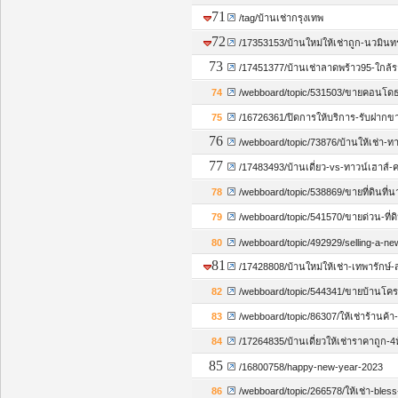
71
/tag/บ้านเช่ากรุงเทพ
72
/17353153/บ้านใหม่ให้เช่าถูก-นวมินทร
73
/17451377/บ้านเช่าลาดพร้าว95-ใกล้รถ
74
/webboard/topic/531503/ขายคอนโดธนา
75
/16726361/ปิดการให้บริการ-รับฝากข
76
/webboard/topic/73876/บ้านให้เช่า-ท
77
/17483493/บ้านเดี่ยว-vs-ทาวน์เฮาส์
78
/webboard/topic/538869/ขายที่ดินท
79
/webboard/topic/541570/ขายด่วน-ที่ด
80
/webboard/topic/492929/selling-a-ne
81
/17428808/บ้านใหม่ให้เช่า-เทพารักษ์-
82
/webboard/topic/544341/ขายบ้านโคร
83
/webboard/topic/86307/ให้เช่าร้านค
84
/17264835/บ้านเดี่ยวให้เช่ารา
85
/16800758/happy-new-year-2023
86
/webboard/topic/266578/ให้เช่า-ble