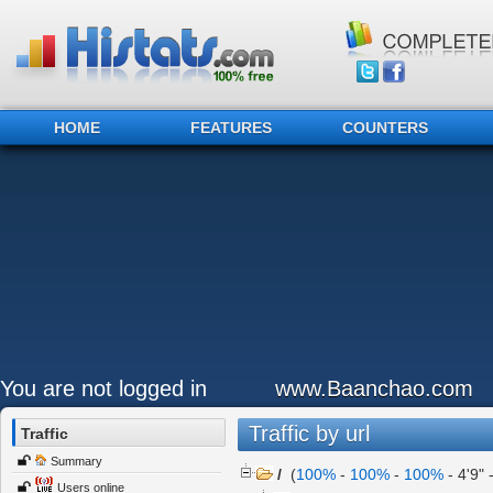
HOME
FEATURES
COUNTERS
You are not logged in
www.Baanchao.com
Traffic by url
Traffic
Summary
/
(
100%
-
100%
-
100%
-
4'9"
Users online