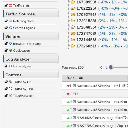
16738993/
(
~0%
-
1%
-
1%
Traffic stats
17022225/
(
~0%
-
~0%
-
~
Traffic Sources
17092791/
(
1%
-
1%
-
~0%
17261538/
(
2%
-
1%
-
1%
-
Referring Sites
17264835/
(
2%
-
2%
-
3%
-
Search Engines
17274708/
(
1%
-
2%
-
~0%
Visitors
17314458/
(
~0%
-
1%
-
1%
browsers / os / lang
17326051/
(
~0%
-
~0%
-
~
Geolocation
17327825/
(
~0%
-
~0%
-
~
17328566/
(
~0%
-
~0%
-
~
Log Analyzer
17491601/
(
1%
-
1%
-
~0%
Log Analyzer
205
1
Total rows:
webboard/
(
56.99%
-
52%
Content
Rank
Url
16573/
(
18%
-
6%
-
~0%
Traffic by Url
1
/webboard/16573/ลงประกาศฟรี-ฟรีเว็บบ
ลงประกาศเช่าบ้าน-สมาช
Traffic by Title
ให้เช่าแล้ว-ให้แจ้งในโพ
2
/
Tags/Variables
topic/
(
38%
-
45%
-
53%
3
/webboard/16573/ลงประกาศเช่าบ้าน-
272150/
(
1%
-
1%
-
1
4
/webboard/16573/ลงประกาศเช่าบ้าน-
539032/
(
1%
-
1%
-
~
5
/17261538/บ้านเช่าราคาถูก-ทำเลดีใกล้
544544/
(
1%
-
1%
-
~
6
/17274708/บ้านเช่าราคาถูก-เจริญกรุ
tag/
(
7.00%
-
9%
-
7.00%
-