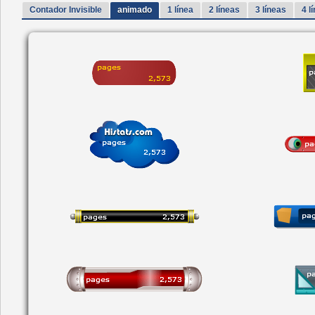
Contador Invisible
animado
1 línea
2 líneas
3 líneas
4 l