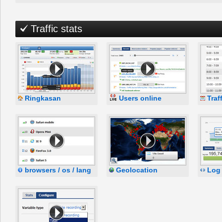
Traffic stats
Ringkasan
Users online
Traf
browsers / os / lang
Geolocation
Log 