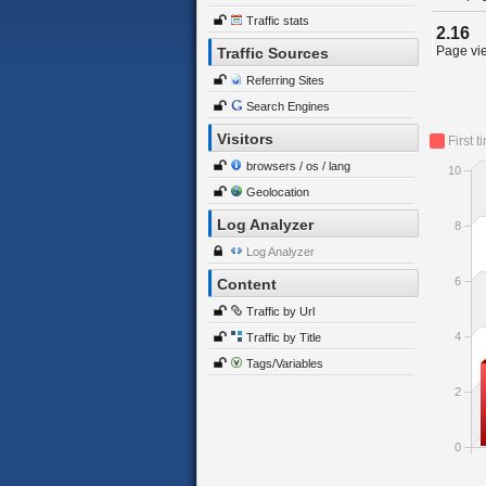
Traffic stats
2.16
Page vie
Traffic Sources
Referring Sites
Search Engines
Visitors
First t
browsers / os / lang
10
Geolocation
Log Analyzer
8
Log Analyzer
6
Content
Traffic by Url
4
Traffic by Title
Tags/Variables
2
0