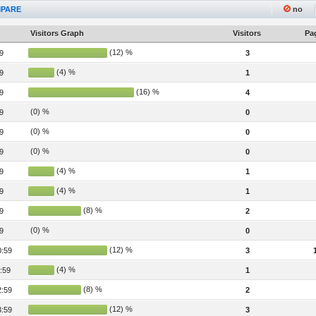
PARE
no
Visitors Graph
Visitors
Pag
(12) %
9
3
(4) %
9
1
(16) %
9
4
(0) %
9
0
(0) %
9
0
(0) %
9
0
(4) %
9
1
(4) %
9
1
(8) %
9
2
(0) %
9
0
(12) %
0:59
3
(4) %
:59
1
(8) %
2:59
2
(12) %
3:59
3