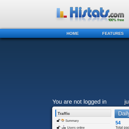
HOME
FEATURES
You are not logged in
j
Daily
Traffic
Summary
54
Total pa
Users online