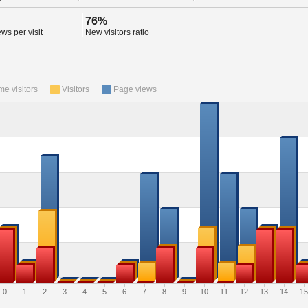
76%
ws per visit
New visitors ratio
ime visitors
Visitors
Page views
0
1
2
3
4
5
6
7
8
9
10
11
12
13
14
15