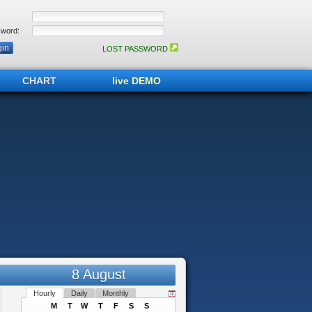
word:
LOST PASSWORD
CHART
live DEMO
8 August
Hourly
Daily
Monthly
M
T
W
T
F
S
S