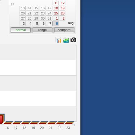
11
12
jul
13
14
15
16
17
18
19
20
21
22
23
24
25
26
27
28
29
30
31
1
2
aug
3
4
5
6
7
8
normal
range
compare
16
17
18
19
20
21
22
23