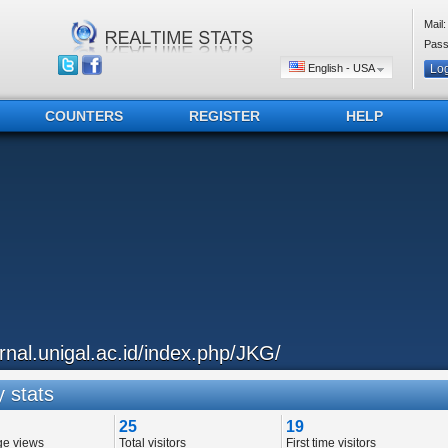
Mail:
Pass
English - USA
COUNTERS
REGISTER
HELP
urnal.unigal.ac.id/index.php/JKG/
 stats
25
19
ge views
Total visitors
First time visitors