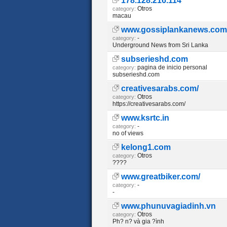
178.128.216.114
Otros
category:
macau
www.gossiplankanews.com
-
category:
Underground News from Sri Lanka
subserieshd.com
pagina de inicio personal
category:
subserieshd.com
creativesarabs.com/
Otros
category:
https://creativesarabs.com/
www.ksrtc.in
-
category:
no of views
kelong1.com
Otros
category:
????
www.greatbiker.com/
-
category:
-
www.phunuvagiadinh.vn
Otros
category:
Ph? n? và gia ?ình