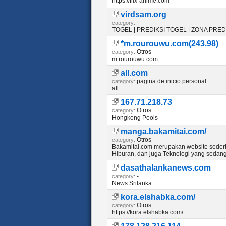
https://flix-anime.com
virdsam.org
-
category:
TOGEL | PREDIKSI TOGEL | ZONA PRE
*m.rourouwu.com(243.98)
Otros
category:
m.rourouwu.com
all.com
pagina de inicio personal
category:
all
167.71.218.73
Otros
category:
Hongkong Pools
manga.bakamitai.com/
Otros
category:
Bakamitai.com merupakan website seder
Hiburan, dan juga Teknologi yang sedan
dasathalankanews.com
-
category:
News Srilanka
kora.elshabka.com/
Otros
category:
https://kora.elshabka.com/