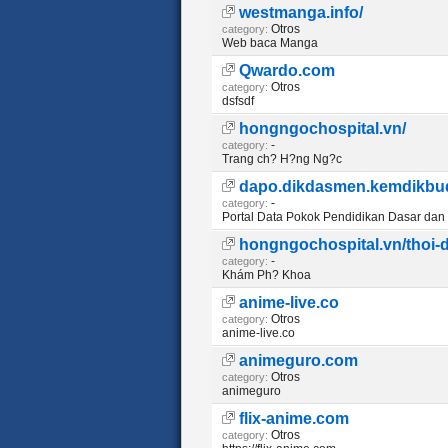
westmanga.info/
Otros
category:
Web baca Manga
Qwardo.com
Otros
category:
dsfsdf
hongngochospital.vn/
-
category:
Trang ch? H?ng Ng?c
dapo.dikdasmen.kemdikbud
-
category:
Portal Data Pokok Pendidikan Dasar da
hongngochospital.vn/thoi
-
category:
Khám Ph? Khoa
anime-live.co
Otros
category:
anime-live.co
animeguro.com
Otros
category:
animeguro
flix-anime.com
Otros
category: