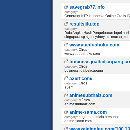
savegrab77.info
-
category:
Generator KTP Indonesia Online Gratis I
resultsjitu.top
-
category:
Data Angka Hasil Pengeluaran togel hari in
singapura sg sgp, sydney sd, macau, kore
www.yuedushuku.com
Otros
category:
www.yuedushuku.com
business.jualbelicupang.c
Otros
category:
business.jualbelicupang
a3erf.com/
Otros
category:
a3erf
animesubthaiz.com
Música
category:
animesubthaiz.com
anime-sama.com
pagina de inicio personal
category:
anime-sama.com
www.zaiqinglou.com(190.13