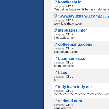
komikcast.io
Otros
category:
Tempatnya baca komik bahasa indonesia
*www.layuzhaiwu.com(233.
Otros
category:
www.layuzhaiwu.com
lifepuzzles.info/
Otros
category:
lifepuzzles.info
coffeemanga.com/
Otros
category:
coffeemanga.com
baan-series.co
Otros
category:
baan-series.co
bt.cc
Otros
category:
o
indy.team-indy.net
Otros
category:
???????? ???????????? ???????? ??
series-d.com
Otros
category:
series-d.com