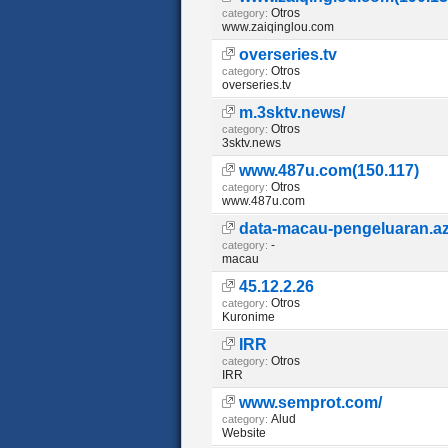
Otros
category:
www.zaiqinglou.com
overseries.tv
Otros
category:
overseries.tv
m.3sktv.news/
Otros
category:
3sktv.news
www.487u.com(150.117)
Otros
category:
www.487u.com
data-macau-pengeluaran.az
-
category:
macau
45.12.2.26
Otros
category:
Kuronime
IRR
Otros
category:
IRR
www.semprot.com/
Alud
category:
Website