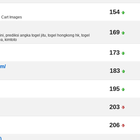
154
D Cart Images
169
i, prediksi angka togel jitu, togel hongkong hk, togel
a, kimtoto
173
om/
183
195
203
206
)