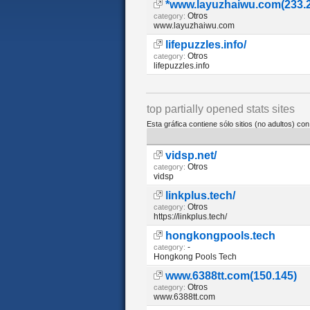
*www.layuzhaiwu.com(233.
Otros
category:
www.layuzhaiwu.com
lifepuzzles.info/
Otros
category:
lifepuzzles.info
top partially opened stats sites
Esta gráfica contiene sólo sitios (no adultos) con
vidsp.net/
Otros
category:
vidsp
linkplus.tech/
Otros
category:
https://linkplus.tech/
hongkongpools.tech
-
category:
Hongkong Pools Tech
www.6388tt.com(150.145)
Otros
category:
www.6388tt.com