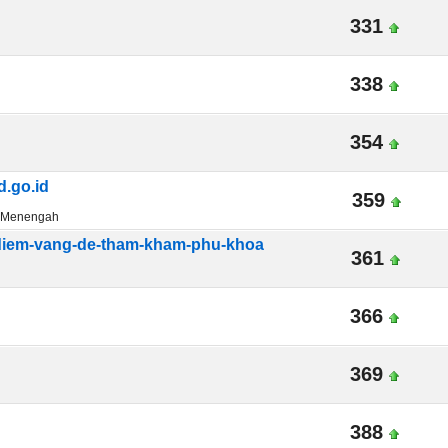
331
338
354
.go.id
359
n Menengah
-diem-vang-de-tham-kham-phu-khoa
361
366
369
388