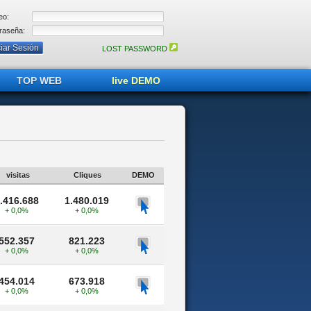
eo:
raseña:
LOST PASSWORD
TOP WEB
live DEMO
visitas
Cliques
DEMO
.416.688
1.480.019
+ 0,0%
+ 0,0%
552.357
821.223
+ 0,0%
+ 0,0%
454.014
673.918
+ 0,0%
+ 0,0%