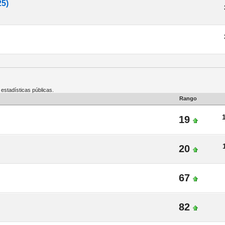
25)
 estadísticas públicas.
Rango
19
20
67
82