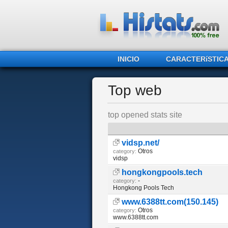
INICIO
CARACTERíSTIC
Top web
top opened stats site
vidsp.net/
Otros
category:
vidsp
hongkongpools.tech
-
category:
Hongkong Pools Tech
www.6388tt.com(150.145)
Otros
category:
www.6388tt.com