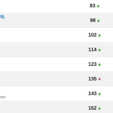
83
25)
98
102
114
123
135
143
????
152