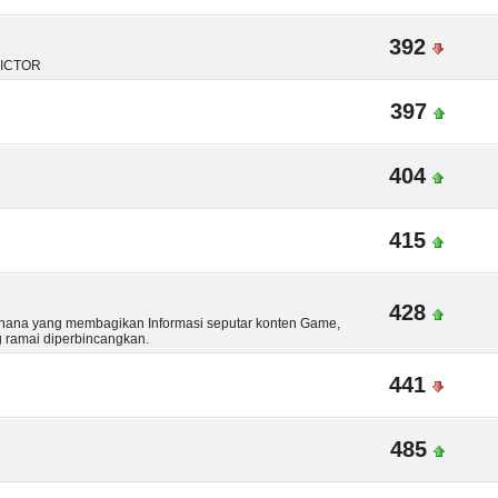
392
DICTOR
397
404
415
428
hana yang membagikan Informasi seputar konten Game,
g ramai diperbincangkan.
441
485