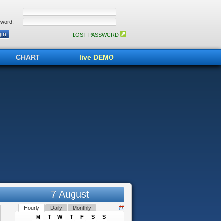
word:
LOST PASSWORD
CHART
live DEMO
7 August
Hourly
Daily
Monthly
M
T
W
T
F
S
S