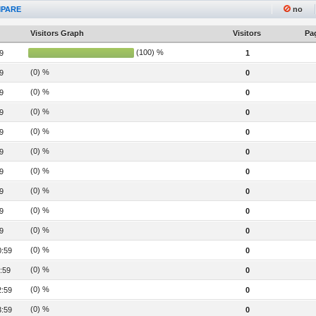
PARE
no
Visitors Graph
Visitors
Pag
(100) %
9
1
(0) %
9
0
(0) %
9
0
(0) %
9
0
(0) %
9
0
(0) %
9
0
(0) %
9
0
(0) %
9
0
(0) %
9
0
(0) %
9
0
(0) %
0:59
0
(0) %
:59
0
(0) %
2:59
0
(0) %
3:59
0