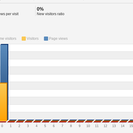
0%
ws per visit
New visitors ratio
ime visitors
Visitors
Page views
0
1
2
3
4
5
6
7
8
9
10
11
12
13
14
15