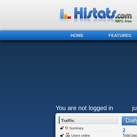
HOME
FEATURES
You are not logged in
j
Daily
Traffic
Summary
2
Total pa
Users online