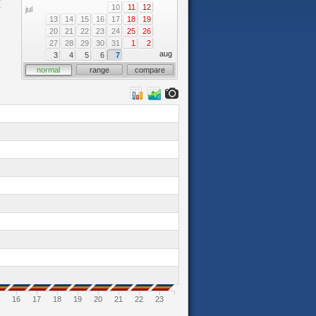
10
11
12
jul
13
14
15
16
17
18
19
20
21
22
23
24
25
26
27
28
29
30
31
1
2
aug
3
4
5
6
7
normal
range
compare
16
17
18
19
20
21
22
23