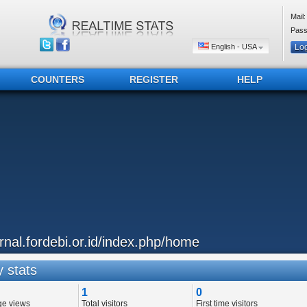
Mail:
Pass
English - USA
COUNTERS
REGISTER
HELP
urnal.fordebi.or.id/index.php/home
 stats
1
0
ge views
Total visitors
First time visitors