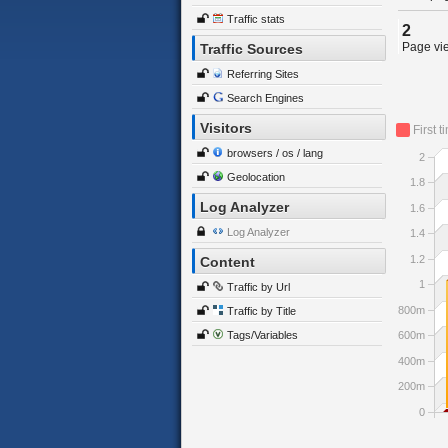
Traffic stats
2
Page vie
Traffic Sources
Referring Sites
Search Engines
Visitors
First t
browsers / os / lang
2
Geolocation
1.8
Log Analyzer
1.6
Log Analyzer
1.4
1.2
Content
1
Traffic by Url
800m
Traffic by Title
Tags/Variables
600m
400m
200m
0