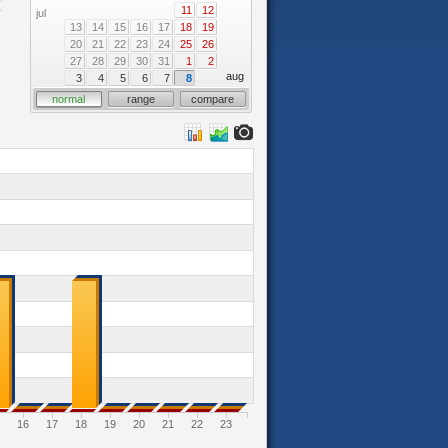
11
12
jul
13
14
15
16
17
18
19
20
21
22
23
24
25
26
27
28
29
30
31
1
2
aug
3
4
5
6
7
8
normal
range
compare
16
17
18
19
20
21
22
23