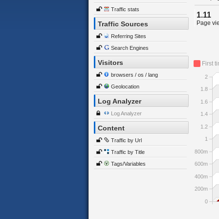
Traffic stats
1.11
Page vie
Traffic Sources
Referring Sites
Search Engines
Visitors
First t
browsers / os / lang
2
Geolocation
1.8
Log Analyzer
1.6
Log Analyzer
1.4
1.2
Content
1
Traffic by Url
800m
Traffic by Title
Tags/Variables
600m
400m
200m
0