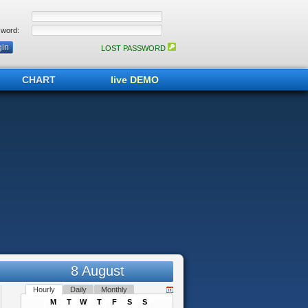
word:
LOST PASSWORD
CHART
live DEMO
8 August
Hourly
Daily
Monthly
M
T
W
T
F
S
S