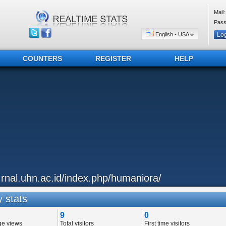
Mail:
Pass
English - USA
COUNTERS
REGISTER
HELP
..rnal.uhn.ac.id/index.php/humaniora/
 stats
9
0
ge views
Total visitors
First time visitors