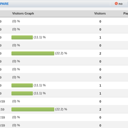
PARE
no
Visitors Graph
Visitors
Pag
(0) %
9
0
(0) %
9
0
(11.1) %
9
1
(0) %
9
0
(22.2) %
9
2
(0) %
9
0
(0) %
9
0
(0) %
9
0
(11.1) %
9
1
(11.1) %
9
1
(0) %
0:59
0
(22.2) %
:59
2
(0) %
2:59
0
(0) %
3:59
0