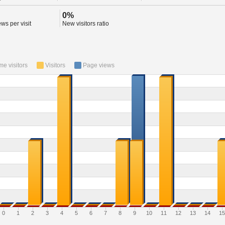
0%
ws per visit
New visitors ratio
ime visitors
Visitors
Page views
0
1
2
3
4
5
6
7
8
9
10
11
12
13
14
15