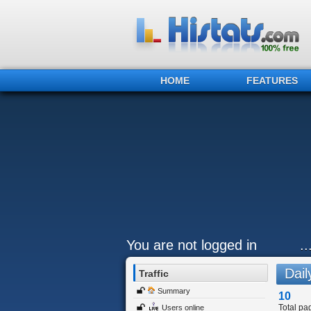
HOME
FEATURES
You are not logged in
.
Daily
Traffic
Summary
10
Total pa
Users online