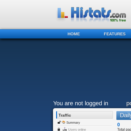
HOME
FEATURES
You are not logged in
p
Daily
Traffic
Summary
0
Total pa
Users online