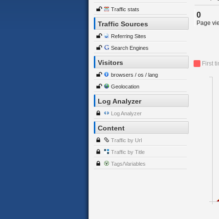
Traffic stats
0
Page vie
Traffic Sources
Referring Sites
Search Engines
Visitors
First t
browsers / os / lang
Geolocation
Log Analyzer
Log Analyzer
Content
Traffic by Url
Traffic by Title
Tags/Variables