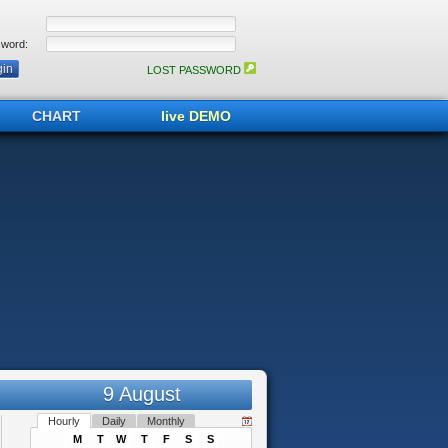
word:
LOST PASSWORD
CHART
live DEMO
9 August
Hourly
Daily
Monthly
M
T
W
T
F
S
S