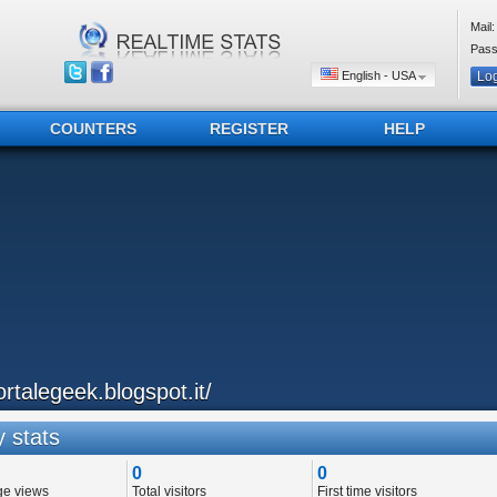
Mail:
Pass
English - USA
COUNTERS
REGISTER
HELP
ortalegeek.blogspot.it/
 stats
0
0
ge views
Total visitors
First time visitors