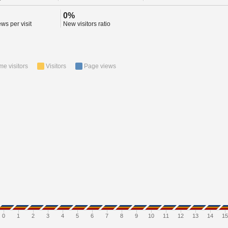
0%
ws per visit
New visitors ratio
ime visitors
Visitors
Page views
0
1
2
3
4
5
6
7
8
9
10
11
12
13
14
15