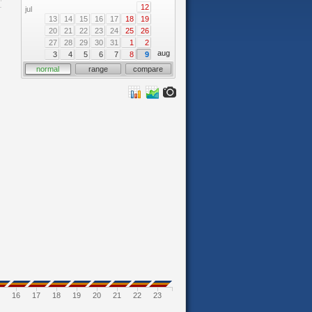
12
jul
13
14
15
16
17
18
19
20
21
22
23
24
25
26
27
28
29
30
31
1
2
aug
3
4
5
6
7
8
9
normal
range
compare
16
17
18
19
20
21
22
23